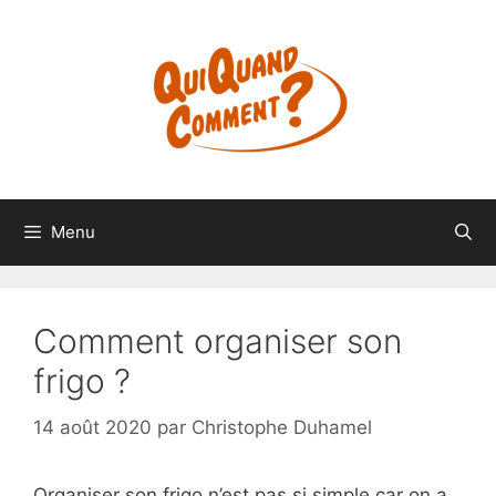
Aller
au
contenu
Menu
Comment organiser son
frigo ?
14 août 2020
par
Christophe Duhamel
Organiser son frigo n’est pas si simple car on a