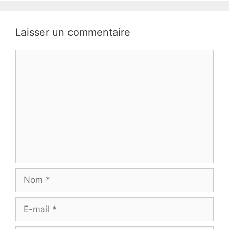
Laisser un commentaire
Commentaire
Nom
E-
mail