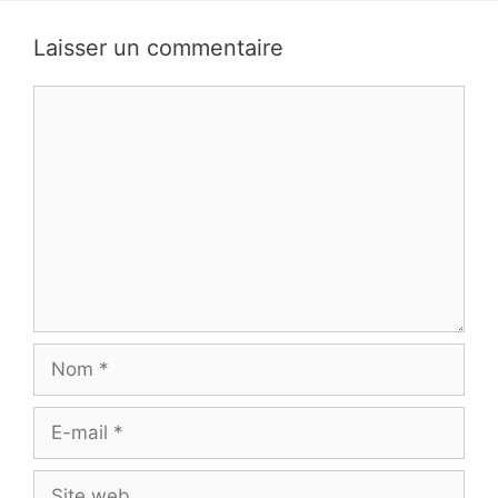
Laisser un commentaire
Commentaire
Nom
E-
mail
Site