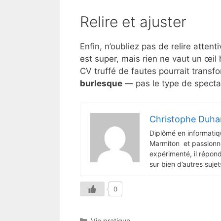
Relire et ajuster
Enfin, n’oubliez pas de relire atten
est super, mais rien ne vaut un œil 
CV truffé de fautes pourrait transf
burlesque
— pas le type de spectac
Christophe Duha
Diplômé en informatiq
Marmiton et passionné
expérimenté, il répon
sur bien d’autres sujet
0
Catégories
Vie pratique