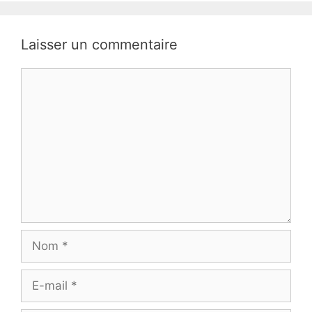
Laisser un commentaire
Commentaire
Nom
E-
mail