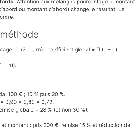
tants
. Attention aux mélanges pourcentage + montant
 d’abord ou montant d’abord) change le résultat. Le
ordre.
t méthode
e r1, r2, …, rn) : coefficient global = Π (1 − ri).
− ri)].
ial 100 € ; 10 % puis 20 %.
) = 0,90 × 0,80 = 0,72.
mise globale = 28 % (et non 30 %).
t montant : prix 200 €, remise 15 % et réduction de