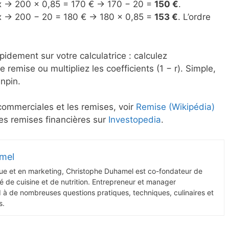
rix → 200 × 0,85 = 170 € → 170 − 20 =
150 €
.
rix → 200 − 20 = 180 € → 180 × 0,85 =
153 €
. L’ordre
pidement sur votre calculatrice : calculez
remise ou multipliez les coefficients (1 − r). Simple,
npin.
 commerciales et les remises, voir
Remise (Wikipédia)
les remises financières sur
Investopedia
.
mel
ue et en marketing, Christophe Duhamel est co-fondateur de
 de cuisine et de nutrition. Entrepreneur et manager
d à de nombreuses questions pratiques, techniques, culinaires et
s.