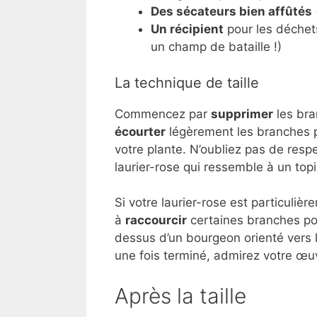
Des sécateurs bien affûtés
Un récipient
pour les déchets
un champ de bataille !)
La technique de taille
Commencez par
supprimer
les bra
écourter
légèrement les branches 
votre plante. N’oubliez pas de resp
laurier-rose qui ressemble à un top
Si votre laurier-rose est particulièr
à
raccourcir
certaines branches pour
dessus d’un bourgeon orienté vers l
une fois terminé, admirez votre œu
Après la taille